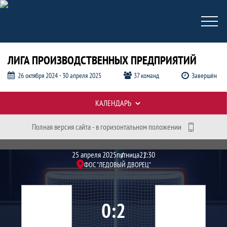
ЛИГА ПРОИЗВОДСТВЕННЫХ ПРЕДПРИЯТИЙ
26 октября 2024 - 30 апреля 2025
37 команд
Завершён
Таблицы турнира
КАЛЕНДАРЬ
Полная версия сайта - в горизонтальном положении
Протокол и события матча "Воины
Матч
25 апреля 2025
пятница
21:30
ФОС "ЛЕДОВЫЙ ДВОРЕЦ"
0
2