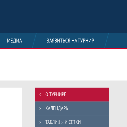
МЕДИА
ЗАЯВИТЬСЯ НА ТУРНИР
ЛЬСКОЙ ОБЛАСТИ. Создано на Join
Таблицы турнира
О ТУРНИРЕ
КАЛЕНДАРЬ
ТАБЛИЦЫ И СЕТКИ